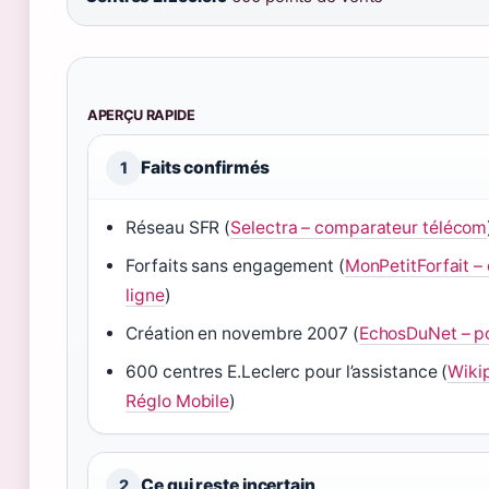
APERÇU RAPIDE
Faits confirmés
1
Réseau SFR (
Selectra – comparateur télécom
Forfaits sans engagement (
MonPetitForfait –
ligne
)
Création en novembre 2007 (
EchosDuNet – po
600 centres E.Leclerc pour l’assistance (
Wikip
Réglo Mobile
)
Ce qui reste incertain
2