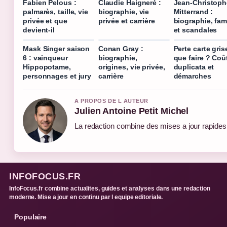
Fabien Pelous :
Claudie Haigneré :
Jean-Christoph
palmarès, taille, vie
biographie, vie
Mitterrand :
privée et que
privée et carrière
biographie, fami
devient-il
et scandales
Mask Singer saison
Conan Gray :
Perte carte gris
6 : vainqueur
biographie,
que faire ? Coû
Hippopotame,
origines, vie privée,
duplicata et
personnages et jury
carrière
démarches
A PROPOS DE L AUTEUR
Julien Antoine Petit Michel
La redaction combine des mises a jour rapides e
INFOFOCUS.FR
InfoFocus.fr combine actualites, guides et analyses dans une redaction
moderne. Mise a jour en continu par l equipe editoriale.
Populaire