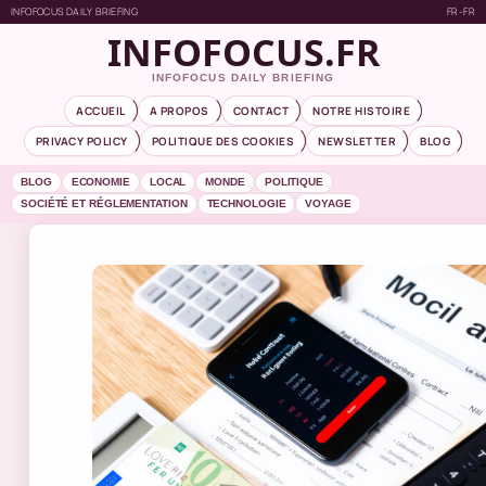
INFOFOCUS DAILY BRIEFING
FR-FR
INFOFOCUS.FR
INFOFOCUS DAILY BRIEFING
ACCUEIL
A PROPOS
CONTACT
NOTRE HISTOIRE
PRIVACY POLICY
POLITIQUE DES COOKIES
NEWSLETTER
BLOG
BLOG
ECONOMIE
LOCAL
MONDE
POLITIQUE
SOCIÉTÉ ET RÉGLEMENTATION
TECHNOLOGIE
VOYAGE