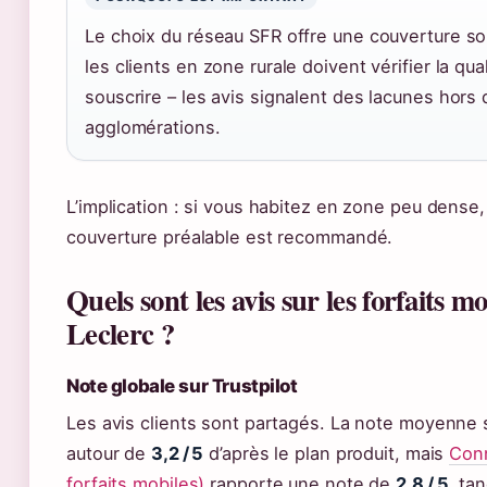
Le choix du réseau SFR offre une couverture sol
les clients en zone rurale doivent vérifier la qua
souscrire – les avis signalent des lacunes hors
agglomérations.
L’implication : si vous habitez en zone peu dense,
couverture préalable est recommandé.
Quels sont les avis sur les forfaits m
Leclerc ?
Note globale sur Trustpilot
Les avis clients sont partagés. La note moyenne s
autour de
3,2 / 5
d’après le plan produit, mais
Conn
forfaits mobiles)
rapporte une note de
2,8 / 5
, ta