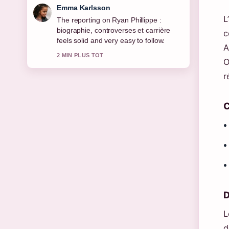
Lucas Meyer
L
Good verification work around Amélie
Mauresmo : vie privée, enfants et....
c
More outlets should write like this.
A
4 MIN PLUS TOT
O
r
C
D
L
d