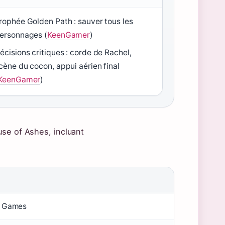
rophée Golden Path : sauver tous les
ersonnages (
KeenGamer
)
écisions critiques : corde de Rachel,
cène du cocon, appui aérien final
KeenGamer
)
use of Ashes, incluant
e Games