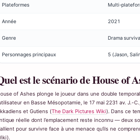
Plateformes
Multi-platefo
Année
2021
Genre
Drama surviva
Personnages principaux
5 (Jason, Sali
Quel est le scénario de House of A
ouse of Ashes plonge le joueur dans une double temporali
’utilisateur en Basse Mésopotamie, le 17 mai 2231 av. J.-C.,
kkadiens et Gutiens (
The Dark Pictures Wiki
). Dans ce tem
ntique réelle dont l’emplacement reste inconnu — deux so
’allient pour survivre face à une menace qu’ils ne compre
iki).