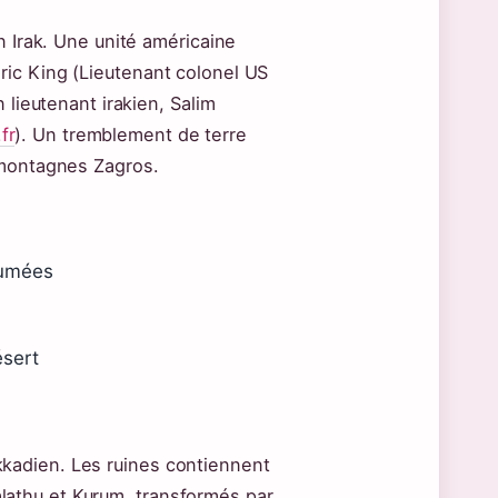
n Irak. Une unité américaine
ic King (Lieutenant colonel US
 lieutenant irakien, Salim
fr
). Un tremblement de terre
 montagnes Zagros.
sumées
ésert
kadien. Les ruines contiennent
athu et Kurum, transformés par