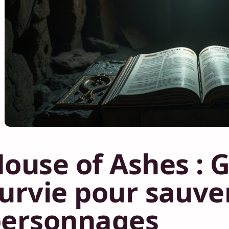
ouse of Ashes : 
urvie pour sauver
personnages