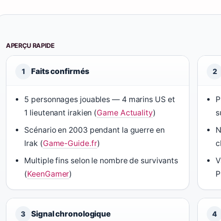
APERÇU RAPIDE
Faits confirmés
1
2
5 personnages jouables — 4 marins US et
P
1 lieutenant irakien (
Game Actuality
)
s
Scénario en 2003 pendant la guerre en
N
Irak (
Game-Guide.fr
)
c
Multiple fins selon le nombre de survivants
V
(
KeenGamer
)
P
Signal chronologique
3
4