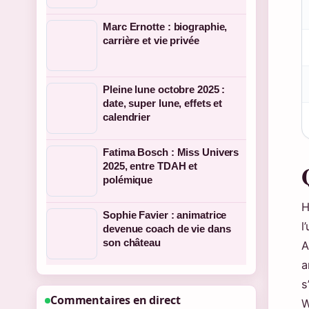
Marc Ernotte : biographie,
carrière et vie privée
Pleine lune octobre 2025 :
date, super lune, effets et
calendrier
Fatima Bosch : Miss Univers
2025, entre TDAH et
polémique
H
Sophie Favier : animatrice
l
devenue coach de vie dans
son château
A
a
s
Commentaires en direct
W