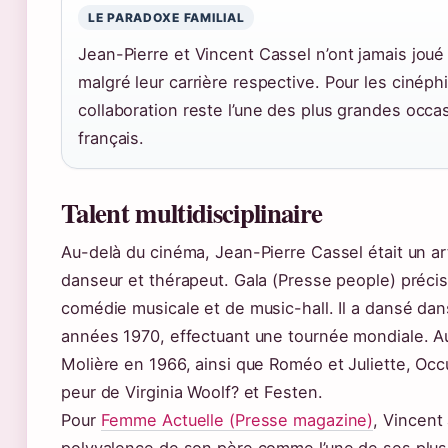
LE PARADOXE FAMILIAL
Jean-Pierre et Vincent Cassel n’ont jamais joué
malgré leur carrière respective. Pour les cinéph
collaboration reste l’une des plus grandes oc
français.
Talent multidisciplinaire
Au-delà du cinéma, Jean-Pierre Cassel était un ar
danseur et thérapeut. Gala (Presse people) précise
comédie musicale et de music-hall. Il a dansé da
années 1970, effectuant une tournée mondiale. Au 
Molière en 1966, ainsi que Roméo et Juliette, Occu
peur de Virginia Woolf? et Festen.
Pour
Femme Actuelle (Presse magazine)
, Vincent
polyvalence de son père comme l’une de ses plus