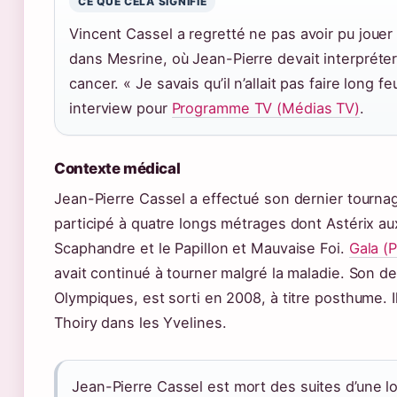
CE QUE CELA SIGNIFIE
Vincent Cassel a regretté ne pas avoir pu joue
dans Mesrine, où Jean-Pierre devait interpréte
cancer. « Je savais qu’il n’allait pas faire long f
interview pour
Programme TV (Médias TV)
.
Contexte médical
Jean-Pierre Cassel a effectué son dernier tourna
participé à quatre longs métrages dont Astérix a
Scaphandre et le Papillon et Mauvaise Foi.
Gala (
avait continué à tourner malgré la maladie. Son de
Olympiques, est sorti en 2008, à titre posthume. 
Thoiry dans les Yvelines.
Jean-Pierre Cassel est mort des suites d’une l