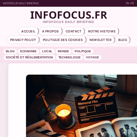
INFOFOCUS DAILY BRIEFING
FR-FR
INFOFOCUS.FR
INFOFOCUS DAILY BRIEFING
ACCUEIL
A PROPOS
CONTACT
NOTRE HISTOIRE
PRIVACY POLICY
POLITIQUE DES COOKIES
NEWSLETTER
BLOG
BLOG
ECONOMIE
LOCAL
MONDE
POLITIQUE
SOCIÉTÉ ET RÉGLEMENTATION
TECHNOLOGIE
VOYAGE