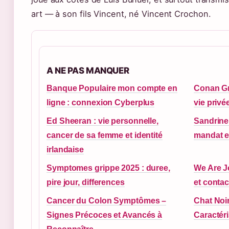
art — à son fils Vincent, né Vincent Crochon.
A NE PAS MANQUER
Banque Populaire mon compte en
Conan Gra
ligne : connexion Cyberplus
vie privée
Ed Sheeran : vie personnelle,
Sandrine
cancer de sa femme et identité
mandat e
irlandaise
Symptomes grippe 2025 : duree,
We Are Jo
pire jour, differences
et contac
Cancer du Colon Symptômes –
Chat Noir
Signes Précoces et Avancés à
Caractéri