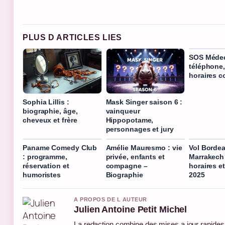
PLUS D ARTICLES LIES
SOS Médec
téléphone, 
horaires c
Sophia Lillis :
Mask Singer saison 6 :
biographie, âge,
vainqueur
cheveux et frère
Hippopotame,
personnages et jury
Paname Comedy Club
Amélie Mauresmo : vie
Vol Borde
: programme,
privée, enfants et
Marrakech 
réservation et
compagne –
horaires et
humoristes
Biographie
2025
A PROPOS DE L AUTEUR
Julien Antoine Petit Michel
La redaction combine des mises a jour rapides e