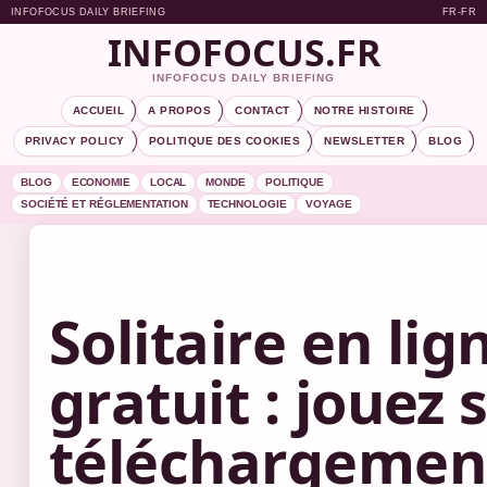
INFOFOCUS DAILY BRIEFING
FR-FR
INFOFOCUS.FR
INFOFOCUS DAILY BRIEFING
ACCUEIL
A PROPOS
CONTACT
NOTRE HISTOIRE
PRIVACY POLICY
POLITIQUE DES COOKIES
NEWSLETTER
BLOG
BLOG
ECONOMIE
LOCAL
MONDE
POLITIQUE
SOCIÉTÉ ET RÉGLEMENTATION
TECHNOLOGIE
VOYAGE
Solitaire en lig
gratuit : jouez 
téléchargemen