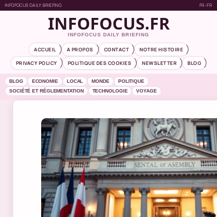
INFOFOCUS DAILY BRIEFING
FR-FR
INFOFOCUS.FR
INFOFOCUS DAILY BRIEFING
ACCUEIL
A PROPOS
CONTACT
NOTRE HISTOIRE
PRIVACY POLICY
POLITIQUE DES COOKIES
NEWSLETTER
BLOG
BLOG
ECONOMIE
LOCAL
MONDE
POLITIQUE
SOCIÉTÉ ET RÉGLEMENTATION
TECHNOLOGIE
VOYAGE