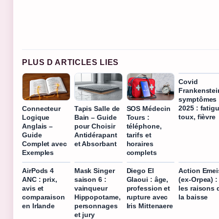
PLUS D ARTICLES LIES
Covid
Frankenstei
symptômes
2025 : fatig
Connecteur
Tapis Salle de
SOS Médecin
toux, fièvre
Logique
Bain – Guide
Tours :
Anglais –
pour Choisir
téléphone,
Guide
Antidérapant
tarifs et
Complet avec
et Absorbant
horaires
Exemples
complets
AirPods 4
Mask Singer
Diego El
Action Emei
ANC : prix,
saison 6 :
Glaoui : âge,
(ex-Orpea) :
avis et
vainqueur
profession et
les raisons 
comparaison
Hippopotame,
rupture avec
la baisse
en Irlande
personnages
Iris Mittenaere
et jury