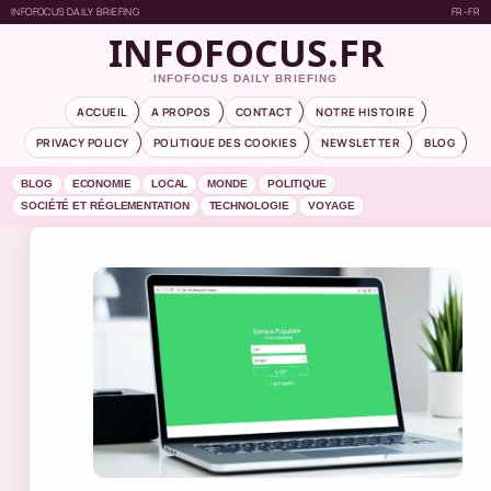
INFOFOCUS DAILY BRIEFING
FR-FR
INFOFOCUS.FR
INFOFOCUS DAILY BRIEFING
ACCUEIL
A PROPOS
CONTACT
NOTRE HISTOIRE
PRIVACY POLICY
POLITIQUE DES COOKIES
NEWSLETTER
BLOG
BLOG
ECONOMIE
LOCAL
MONDE
POLITIQUE
SOCIÉTÉ ET RÉGLEMENTATION
TECHNOLOGIE
VOYAGE