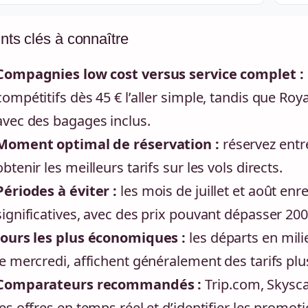
nts clés à connaître
Compagnies low cost versus service complet :
compétitifs dès 45 € l’aller simple, tandis que Roy
avec des bagages inclus.
Moment optimal de réservation :
réservez entr
obtenir les meilleurs tarifs sur les vols directs.
Périodes à éviter :
les mois de juillet et août enr
significatives, avec des prix pouvant dépasser 200 €
Jours les plus économiques :
les départs en mil
le mercredi, affichent généralement des tarifs pl
Comparateurs recommandés :
Trip.com, Skysc
les offres en temps réel et d’identifier les promot