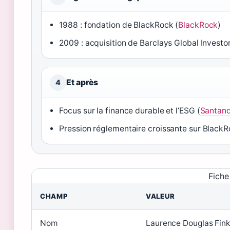
1988 : fondation de BlackRock (
BlackRock
)
2009 : acquisition de Barclays Global Investor
Et après
4
Focus sur la finance durable et l’ESG (
Santan
Pression réglementaire croissante sur BlackR
Fiche
CHAMP
VALEUR
Nom
Laurence Douglas Fink