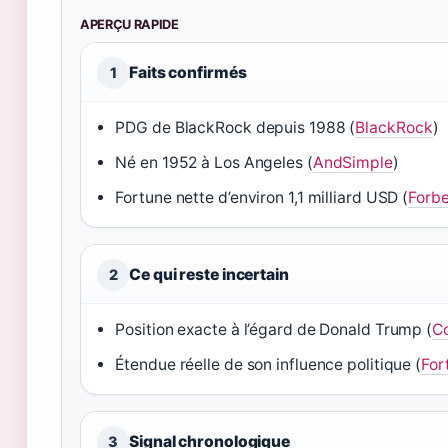
APERÇU RAPIDE
Faits confirmés
1
PDG de BlackRock depuis 1988 (
BlackRock
)
Né en 1952 à Los Angeles (
AndSimple
)
Fortune nette d’environ 1,1 milliard USD (
Forb
Ce qui reste incertain
2
Position exacte à l’égard de Donald Trump (
Co
Étendue réelle de son influence politique (
For
Signal chronologique
3