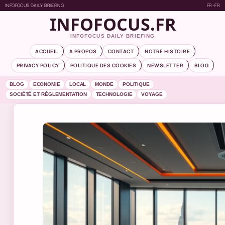
INFOFOCUS DAILY BRIEFING
FR-FR
INFOFOCUS.FR
INFOFOCUS DAILY BRIEFING
ACCUEIL
A PROPOS
CONTACT
NOTRE HISTOIRE
PRIVACY POLICY
POLITIQUE DES COOKIES
NEWSLETTER
BLOG
BLOG
ECONOMIE
LOCAL
MONDE
POLITIQUE
SOCIÉTÉ ET RÉGLEMENTATION
TECHNOLOGIE
VOYAGE