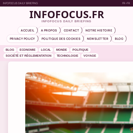
INFOFOCUS DAILY BRIEFING
FR-FR
INFOFOCUS.FR
INFOFOCUS DAILY BRIEFING
ACCUEIL
A PROPOS
CONTACT
NOTRE HISTOIRE
PRIVACY POLICY
POLITIQUE DES COOKIES
NEWSLETTER
BLOG
BLOG
ECONOMIE
LOCAL
MONDE
POLITIQUE
SOCIÉTÉ ET RÉGLEMENTATION
TECHNOLOGIE
VOYAGE