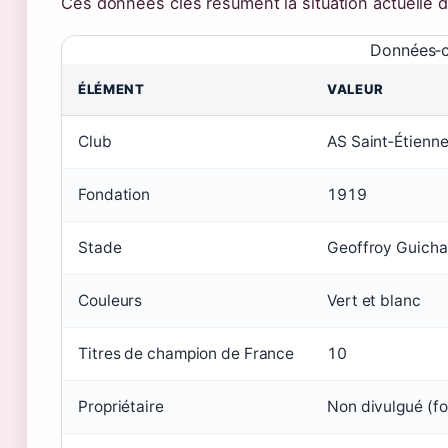
Ces données clés résument la situation actuelle d
Données‑cl
ÉLÉMENT
VALEUR
Club
AS Saint‑Étienn
Fondation
1919
Stade
Geoffroy Guicha
Couleurs
Vert et blanc
Titres de champion de France
10
Propriétaire
Non divulgué (fo