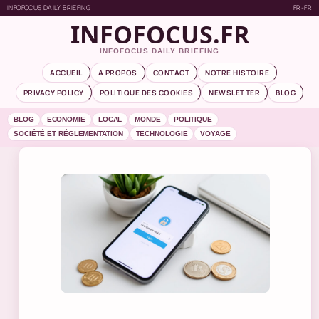
INFOFOCUS DAILY BRIEFING
FR-FR
INFOFOCUS.FR
INFOFOCUS DAILY BRIEFING
ACCUEIL
A PROPOS
CONTACT
NOTRE HISTOIRE
PRIVACY POLICY
POLITIQUE DES COOKIES
NEWSLETTER
BLOG
BLOG
ECONOMIE
LOCAL
MONDE
POLITIQUE
SOCIÉTÉ ET RÉGLEMENTATION
TECHNOLOGIE
VOYAGE