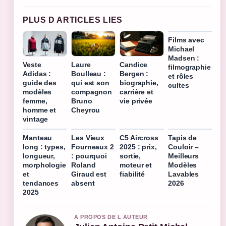
PLUS D ARTICLES LIES
Films avec
Michael
Madsen :
Veste
Laure
Candice
filmographie
Adidas :
Boulleau :
Bergen :
et rôles
guide des
qui est son
biographie,
cultes
modèles
compagnon
carrière et
femme,
Bruno
vie privée
homme et
Cheyrou
vintage
Manteau
Les Vieux
C5 Aircross
Tapis de
long : types,
Fourneaux 2
2025 : prix,
Couloir –
longueur,
: pourquoi
sortie,
Meilleurs
morphologie
Roland
moteur et
Modèles
et
Giraud est
fiabilité
Lavables
tendances
absent
2026
2025
A PROPOS DE L AUTEUR