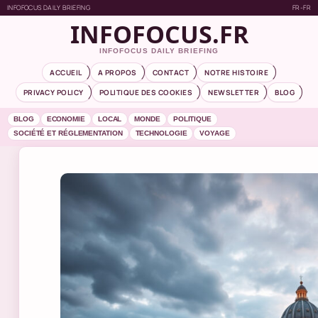
INFOFOCUS DAILY BRIEFING
FR-FR
INFOFOCUS.FR
INFOFOCUS DAILY BRIEFING
ACCUEIL
A PROPOS
CONTACT
NOTRE HISTOIRE
PRIVACY POLICY
POLITIQUE DES COOKIES
NEWSLETTER
BLOG
BLOG
ECONOMIE
LOCAL
MONDE
POLITIQUE
SOCIÉTÉ ET RÉGLEMENTATION
TECHNOLOGIE
VOYAGE