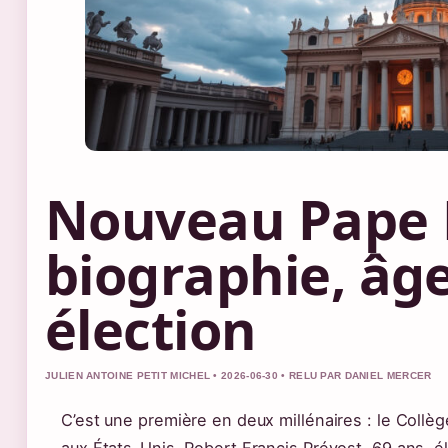
Nouveau Pape L
biographie, âge
élection
JULIEN ANTOINE PETIT MICHEL • 2026-06-30 • RELU PAR DANIEL MERCER
C’est une première en deux millénaires : le Collè
aux États-Unis, Robert Francis Prévost, 69 ans, é