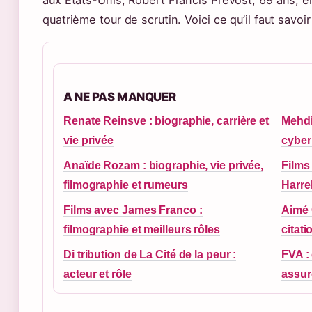
quatrième tour de scrutin. Voici ce qu’il faut savoi
A NE PAS MANQUER
Renate Reinsve : biographie, carrière et
Mehdi 
vie privée
cyber
Anaïde Rozam : biographie, vie privée,
Films
filmographie et rumeurs
Harre
Films avec James Franco :
Aimé 
filmographie et meilleurs rôles
citat
Di tribution de La Cité de la peur :
FVA : 
acteur et rôle
assur