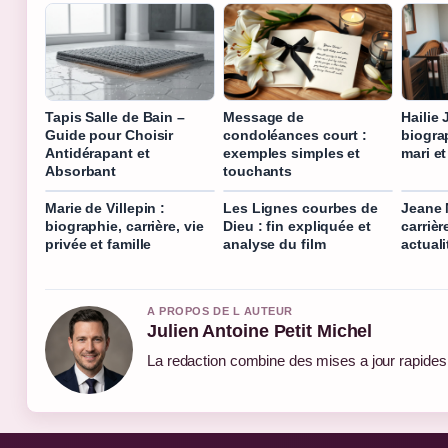
Tapis Salle de Bain –
Message de
Hailie 
Guide pour Choisir
condoléances court :
biogra
Antidérapant et
exemples simples et
mari e
Absorbant
touchants
Marie de Villepin :
Les Lignes courbes de
Jeane 
biographie, carrière, vie
Dieu : fin expliquée et
carrièr
privée et famille
analyse du film
actuali
A PROPOS DE L AUTEUR
Julien Antoine Petit Michel
La redaction combine des mises a jour rapides e