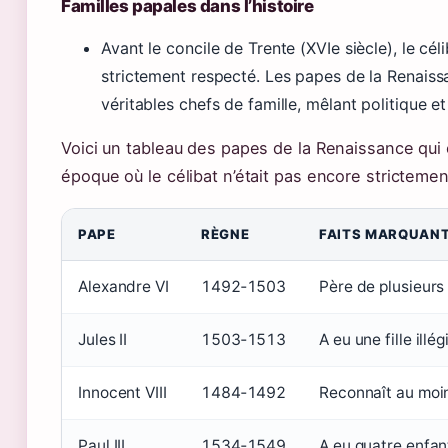
Familles papales dans l’histoire
Avant le concile de Trente (XVIe siècle), le cél
strictement respecté. Les papes de la Renais
véritables chefs de famille, mêlant politique e
Voici un tableau des papes de la Renaissance qui o
époque où le célibat n’était pas encore stricteme
PAPE
RÈGNE
FAITS MARQUAN
Alexandre VI
1492‑1503
Père de plusieurs
Jules II
1503‑1513
A eu une fille illé
Innocent VIII
1484‑1492
Reconnaît au moins
Paul III
1534‑1549
A eu quatre enfan