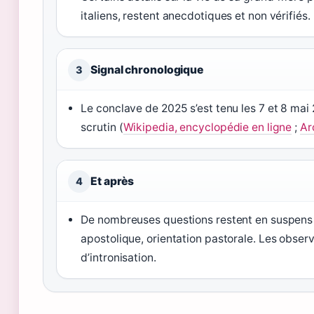
italiens, restent anecdotiques et non vérifiés.
Signal chronologique
3
Le conclave de 2025 s’est tenu les 7 et 8 mai
scrutin (
Wikipedia, encyclopédie en ligne
;
Ar
Et après
4
De nombreuses questions restent en suspens 
apostolique, orientation pastorale. Les obser
d’intronisation.