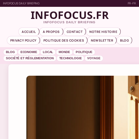
INFOFOCUS DAILY BRIEFING
FR-FR
INFOFOCUS.FR
INFOFOCUS DAILY BRIEFING
ACCUEIL
A PROPOS
CONTACT
NOTRE HISTOIRE
PRIVACY POLICY
POLITIQUE DES COOKIES
NEWSLETTER
BLOG
BLOG
ECONOMIE
LOCAL
MONDE
POLITIQUE
SOCIÉTÉ ET RÉGLEMENTATION
TECHNOLOGIE
VOYAGE