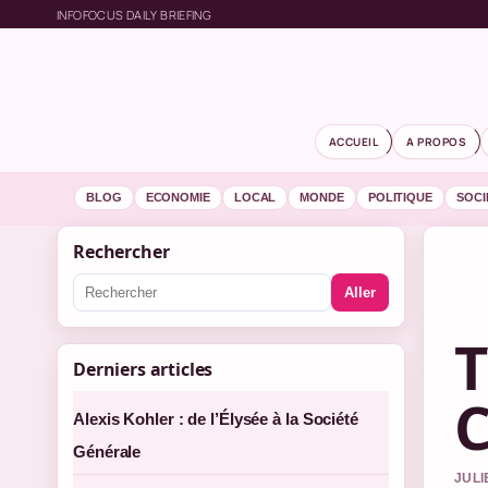
INFOFOCUS DAILY BRIEFING
ACCUEIL
A PROPOS
BLOG
ECONOMIE
LOCAL
MONDE
POLITIQUE
SOCI
Rechercher
Aller
T
Derniers articles
C
Alexis Kohler : de l’Élysée à la Société
Générale
JULI