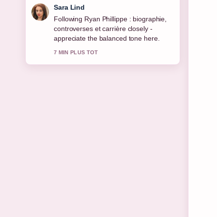
Ethan Collins
Useful context on Amélie Mauresmo :
vie privée, enfants et.... Please keep
this live thread updated.
9 MIN PLUS TOT