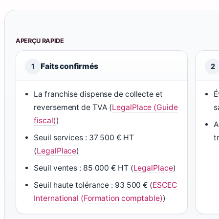
APERÇU RAPIDE
Faits confirmés
1
2
La franchise dispense de collecte et
É
reversement de TVA (
LegalPlace (Guide
s
fiscal)
)
A
Seuil services : 37 500 € HT
t
(
LegalPlace
)
Seuil ventes : 85 000 € HT (
LegalPlace
)
Seuil haute tolérance : 93 500 € (
ESCEC
International (Formation comptable)
)