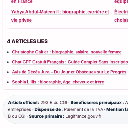
en France
équip
Yahya Abdul-Mateen II : biographie, carrière et
Électr
vie privée
choisi
4 ARTICLES LIES
Christophe Galtier : biographie, salaire, nouvelle femme
Chat GPT Gratuit Français : Guide Complet Sans Inscripti
Avis de Décès Jura – Du Jour et Obsèques sur Le Progrès
Sophia Lillis : biographie, âge, cheveux et frère
Article officiel :
293 B du CGI ·
Bénéficiaires principaux :
A
entreprises ·
Dispense de :
Paiement de la TVA ·
Mention fa
B du CGI ·
Source primaire :
Legifrance.gouv.fr