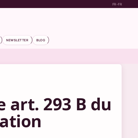
FR-FR
NEWSLETTER
BLOG
 art. 293 B du
ration