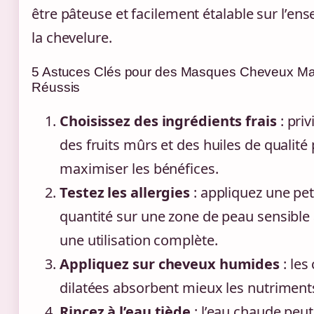
être pâteuse et facilement étalable sur l’en
la chevelure.
5 Astuces Clés pour des Masques Cheveux M
Réussis
Choisissez des ingrédients frais
: priv
des fruits mûrs et des huiles de qualité
maximiser les bénéfices.
Testez les allergies
: appliquez une pet
quantité sur une zone de peau sensible
une utilisation complète.
Appliquez sur cheveux humides
: les
dilatées absorbent mieux les nutriment
Rincez à l’eau tiède
: l’eau chaude peut