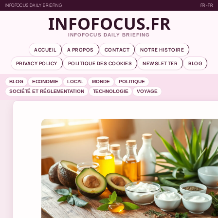
INFOFOCUS DAILY BRIEFING
FR-FR
INFOFOCUS.FR
INFOFOCUS DAILY BRIEFING
ACCUEIL
A PROPOS
CONTACT
NOTRE HISTOIRE
PRIVACY POLICY
POLITIQUE DES COOKIES
NEWSLETTER
BLOG
BLOG
ECONOMIE
LOCAL
MONDE
POLITIQUE
SOCIÉTÉ ET RÉGLEMENTATION
TECHNOLOGIE
VOYAGE