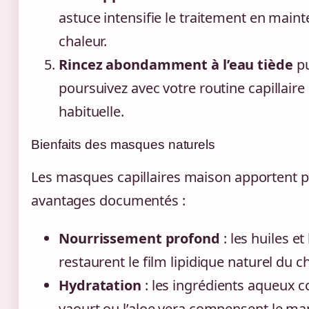
astuce intensifie le traitement en maint
chaleur.
Rincez abondamment à l’eau tiède
pu
poursuivez avec votre routine capillaire
habituelle.
Bienfaits des masques naturels
Les masques capillaires maison apportent p
avantages documentés :
Nourrissement profond
: les huiles e
restaurent le film lipidique naturel du c
Hydratation
: les ingrédients aqueux 
yaourt ou l’aloe vera compensent le m