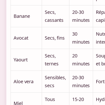
Secs,
20-30
Rép
Banane
cassants
minutes
capi
30
Nutr
Avocat
Secs, fins
minutes
inte
Secs,
20
Sou
Yaourt
ternes
minutes
et b
Sensibles,
20-30
Aloe vera
Fort
secs
minutes
Tous
15-20
Hyd
Miel