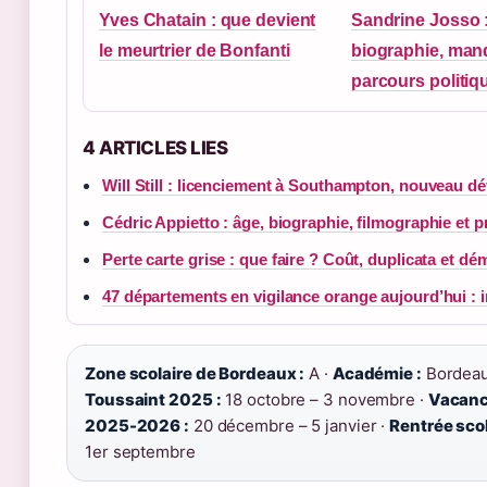
Yves Chatain : que devient
Sandrine Josso 
le meurtrier de Bonfanti
biographie, mand
parcours politiq
4 ARTICLES LIES
Will Still : licenciement à Southampton, nouveau dé
Cédric Appietto : âge, biographie, filmographie et p
Perte carte grise : que faire ? Coût, duplicata et d
47 départements en vigilance orange aujourd’hui : i
Zone scolaire de Bordeaux :
A ·
Académie :
Bordeau
Toussaint 2025 :
18 octobre – 3 novembre ·
Vacanc
2025-2026 :
20 décembre – 5 janvier ·
Rentrée scol
1er septembre