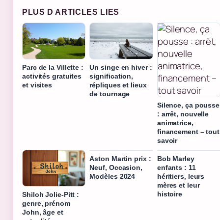
PLUS D ARTICLES LIES
Parc de la Villette :
Un singe en hiver :
activités gratuites
signification,
et visites
répliques et lieux
de tournage
Silence, ça pousse
: arrêt, nouvelle
animatrice,
financement – tout
savoir
Aston Martin prix :
Bob Marley
Neuf, Occasion,
enfants : 11
Modèles 2024
héritiers, leurs
mères et leur
histoire
Shiloh Jolie-Pitt :
genre, prénom
John, âge et