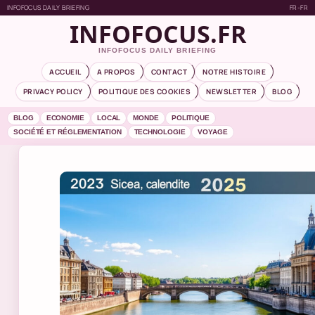
INFOFOCUS DAILY BRIEFING
FR-FR
INFOFOCUS.FR
INFOFOCUS DAILY BRIEFING
ACCUEIL
A PROPOS
CONTACT
NOTRE HISTOIRE
PRIVACY POLICY
POLITIQUE DES COOKIES
NEWSLETTER
BLOG
BLOG
ECONOMIE
LOCAL
MONDE
POLITIQUE
SOCIÉTÉ ET RÉGLEMENTATION
TECHNOLOGIE
VOYAGE