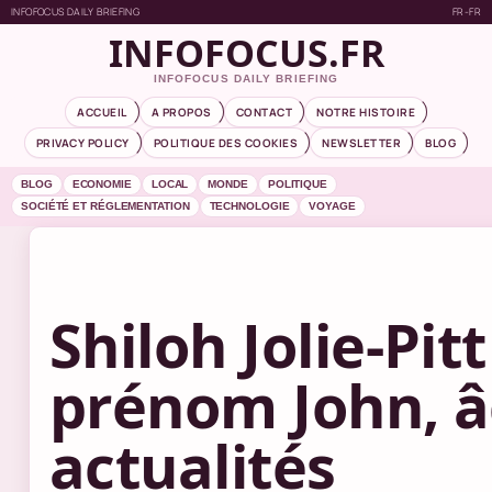
INFOFOCUS DAILY BRIEFING
FR-FR
INFOFOCUS.FR
INFOFOCUS DAILY BRIEFING
ACCUEIL
A PROPOS
CONTACT
NOTRE HISTOIRE
PRIVACY POLICY
POLITIQUE DES COOKIES
NEWSLETTER
BLOG
BLOG
ECONOMIE
LOCAL
MONDE
POLITIQUE
SOCIÉTÉ ET RÉGLEMENTATION
TECHNOLOGIE
VOYAGE
Shiloh Jolie-Pitt
prénom John, â
actualités