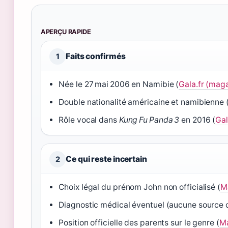
APERÇU RAPIDE
Faits confirmés
1
Née le 27 mai 2006 en Namibie (
Gala.fr (mag
Double nationalité américaine et namibienne 
Rôle vocal dans
Kung Fu Panda 3
en 2016 (
Gal
Ce qui reste incertain
2
Choix légal du prénom John non officialisé (
M
Diagnostic médical éventuel (aucune source of
Position officielle des parents sur le genre (
Ma