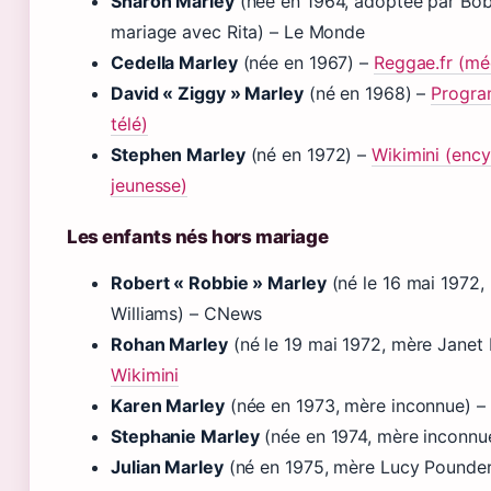
Sharon Marley
(née en 1964, adoptée par Bob
mariage avec Rita) – Le Monde
Cedella Marley
(née en 1967) –
Reggae.fr (méd
David « Ziggy » Marley
(né en 1968) –
Progra
télé)
Stephen Marley
(né en 1972) –
Wikimini (enc
jeunesse)
Les enfants nés hors mariage
Robert « Robbie » Marley
(né le 16 mai 1972,
Williams) – CNews
Rohan Marley
(né le 19 mai 1972, mère Janet 
Wikimini
Karen Marley
(née en 1973, mère inconnue) –
Stephanie Marley
(née en 1974, mère inconnue
Julian Marley
(né en 1975, mère Lucy Pounde