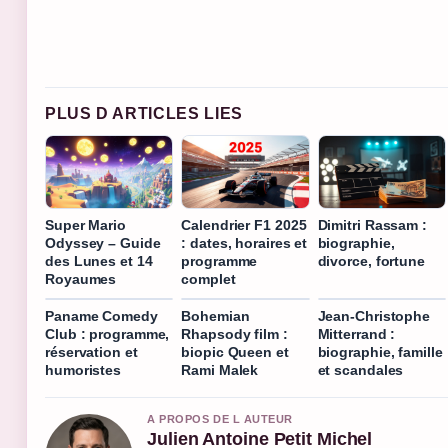
PLUS D ARTICLES LIES
Super Mario
Calendrier F1 2025
Dimitri Rassam :
Odyssey – Guide
: dates, horaires et
biographie,
des Lunes et 14
programme
divorce, fortune
Royaumes
complet
Paname Comedy
Bohemian
Jean-Christophe
Club : programme,
Rhapsody film :
Mitterrand :
réservation et
biopic Queen et
biographie, famille
humoristes
Rami Malek
et scandales
A PROPOS DE L AUTEUR
Julien Antoine Petit Michel