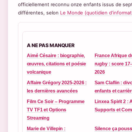
officiellement reconnu onze enfants issus de se
différentes, selon
Le Monde (quotidien d’informat
A NE PAS MANQUER
Aimé Césaire : biographie,
France Afrique 
œuvres, citations et poésie
rugby : score 17
volcanique
2026
Affaire Grégory 2025-2026 :
Sam Claflin : div
les dernières avancées
enfants et carriè
Film Ce Soir – Programme
Linxea Spirit 2 : A
TV TF1 et Options
Supports et Comp
Streaming
Marie de Villepin :
Silence ça pousse